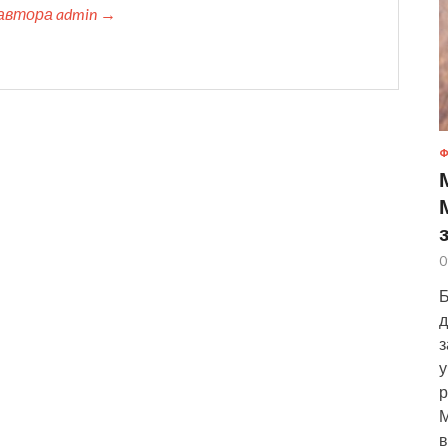
автора admin →
Ф
0
Б
д
з
у
р
М
в