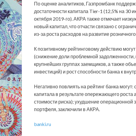
По оценке аналитиков, Газпромбанк поддерж
достаточности капитала Tier-1 (12,5% на 30 и
октября 2019-го). АКРА также отмечает низк
новый капитал, что отчасти связано с огран
из-за роста расходов на развитие розничного
К позитивному рейтинговому действию могу
(снижение доли проблемной задолженности, 
крупнейших группах заемщиков, а также об
инвестиций) и рост способности банка к внут
Негативно повлиять на рейтинг банка могут:
капитала в результате опережающего роста а
стоимости риска); ухудшение операционной 
портфеля, заключили в АКРА.
banki.ru