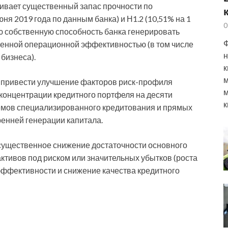
ивает существенный запас прочности по
юня 2019 года по данным банка) и Н1.2 (10,51% на 1
0
ую собственную способность банка генерировать
Ф
иченной операционной эффективностью (в том числе
н
 бизнеса).
к
м
т привести улучшение факторов риск-профиля
м
концентрации кредитного портфеля на десяти
к
ъемов специализированного кредитования и прямых
ренней генерации капитала.
 существенное снижение достаточности основного
ктивов под риском или значительных убытков (роста
эффективности и снижение качества кредитного