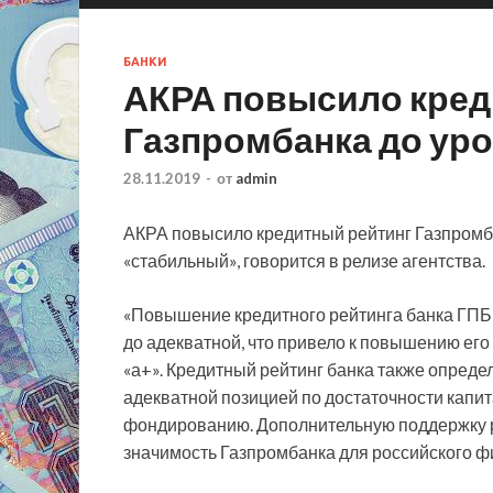
БАНКИ
​АКРА повысило кре
Газпромбанка ​до ур
28.11.2019
-
от
admin
АКРА повысило кредитный рейтинг Газпромба
«стабильный», говорится в релизе агентства.
«Повышение кредитного рейтинга банка ГПБ
до адекватной, что привело к повышению его
«а+». Кредитный рейтинг банка также опред
адекватной позицией по достаточности капит
фондированию. Дополнительную поддержку р
значимость Газпромбанка для российского ф