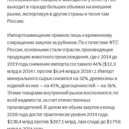
выходит в гораздо больших объемах на внешние
рынки, экспортируя в другие страны и тесня там
Россию.
Импортозамещение привело лишь к временному
сокращению закупок за рубежом. По статистике ФТС
России, основными стали отрасли, производящие
продукцию животного происхождения, где с 2014 до
2019 года снижение импорта составило 46% ($12,3
млрд в 2014 г. против $6,64 млрд в 2018 г.). Импорт
минерального сырья снизился на 32%, древесины и
изделий из нее — на 45%, драгоценностей — на 36%.
Этими товарами внутренний рынок восполнился, по
всей видимости, за счет отечественных
производителей. В целом же объем закупок к концу
2018 года достиг практически уровня 2014 года:
$238,4 млрд против $287,1 млрд , при спаде до $179,8
млрд в 2016 году.