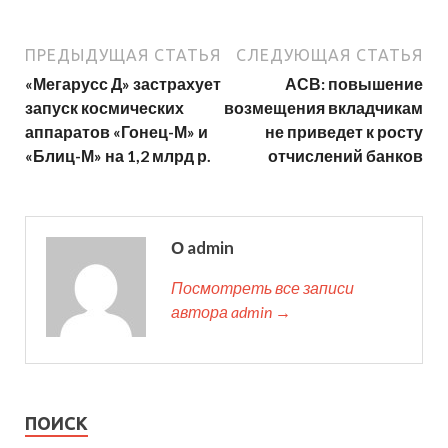
ПРЕДЫДУЩАЯ СТАТЬЯ
СЛЕДУЮЩАЯ СТАТЬЯ
«Мегарусс Д» застрахует
АСВ: повышение
запуск космических
возмещения вкладчикам
аппаратов «Гонец-М» и
не приведет к росту
«Блиц-М» на 1,2 млрд р.
отчислений банков
О admin
Посмотреть все записи
автора admin →
ПОИСК