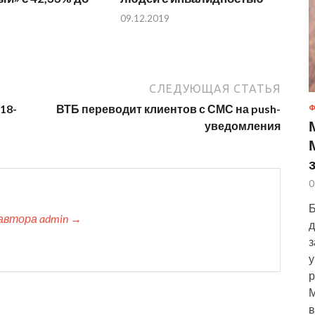
09.12.2019
СЛЕДУЮЩАЯ СТАТЬЯ
18-
ВТБ переводит клиентов с СМС на push-
Ф
уведомления
0
Б
автора admin →
д
з
у
р
М
в