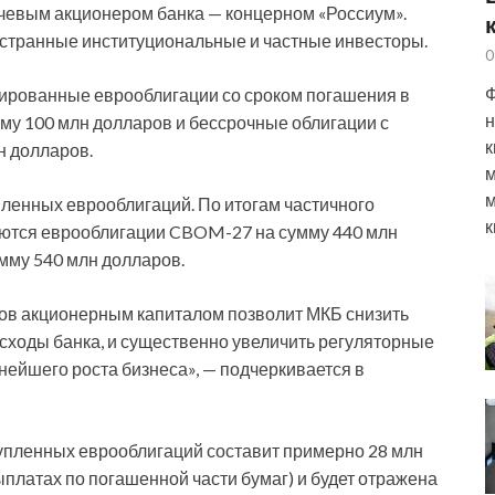
евым акционером банка — концерном «Россиум».
остранные институциональные и частные инвесторы.
0
Ф
ированные еврооблигации со сроком погашения в
н
мму 100 млн долларов и бессрочные облигации с
к
н долларов.
м
м
пленных еврооблигаций. По итогам частичного
к
ются еврооблигации CBOM-27 на сумму 440 млн
мму 540 млн долларов.
ов акционерным капиталом позволит МКБ снизить
асходы банка, и существенно увеличить регуляторные
нейшего роста бизнеса», — подчеркивается в
упленных еврооблигаций составит примерно 28 млн
ыплатах по погашенной части бумаг) и будет отражена