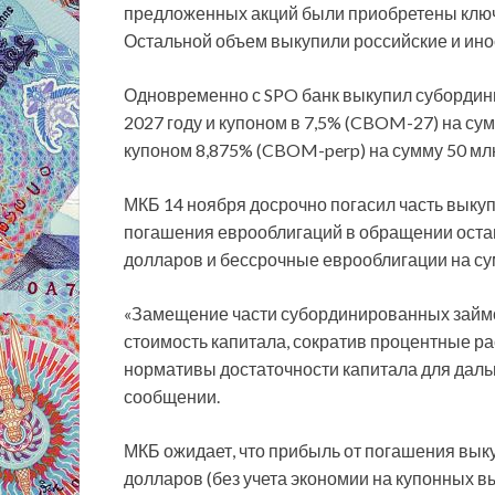
предложенных акций были приобретены ключ
Остальной объем выкупили российские и ин
Одновременно с SPO банк выкупил субордин
2027 году и купоном в 7,5% (CBOM-27) на су
купоном 8,875% (CBOM-perp) на сумму 50 мл
МКБ 14 ноября досрочно погасил часть выку
погашения еврооблигаций в обращении оста
долларов и бессрочные еврооблигации на су
«Замещение части субординированных займ
стоимость капитала, сократив процентные р
нормативы достаточности капитала для даль
сообщении.
МКБ ожидает, что прибыль от погашения вык
долларов (без учета экономии на купонных в