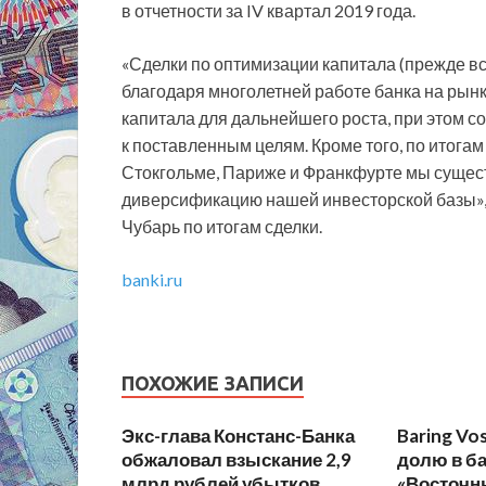
в отчетности за IV квартал 2019 года.
«Сделки по оптимизации капитала (прежде вс
благодаря многолетней работе банка на рынк
капитала для дальнейшего роста, при этом с
к поставленным целям. Кроме того, по итога
Стокгольме, Париже и Франкфурте мы сущес
диверсификацию нашей инвесторской базы»
Чубарь по итогам сделки.
banki.ru
ПОХОЖИЕ ЗАПИСИ
Экс-глава Констанс-Банка
Baring Vo
обжаловал взыскание 2,9
долю в б
млрд рублей убытков
«Восточны