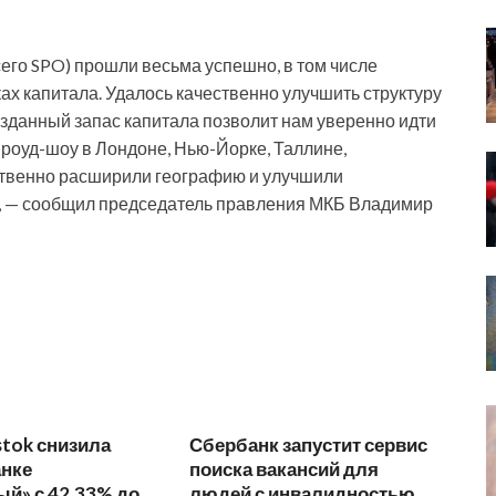
его SPO) прошли весьма успешно, в том числе
ах капитала. Удалось качественно улучшить структуру
озданный запас капитала позволит нам уверенно идти
м роуд-шоу в Лондоне, Нью-Йорке, Таллине,
твенно расширили географию и улучшили
, — сообщил председатель правления МКБ Владимир
stok снизила
Сбербанк запустит сервис
анке
поиска вакансий для
й» с 42,33% до
людей с инвалидностью