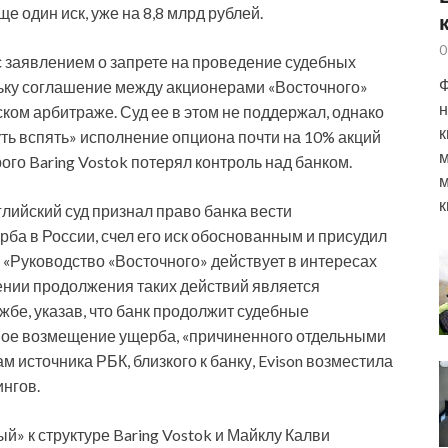
е один иск, уже на 8,8 млрд рублей.
0
 с заявлением о запрете на проведение судебных
Ф
льку соглашение между акционерами «Восточного»
н
ом арбитраже. Суд ее в этом не поддержал, однако
к
уть вспять» исполнение опциона почти на 10% акций
м
рого Baring Vostok потерял контроль над банком.
м
к
глийский суд признал право банка вести
ба в России, счел его иск обоснованным и присудил
 «Руководство «Восточного» действует в интересах
ении продолжения таких действий является
бе, указав, что банк продолжит судебные
лное возмещение ущерба, «причиненного отдельными
 источника РБК, близкого к банку, Evison возместила
ингов.
й» к структуре Baring Vostok и Майклу Калви