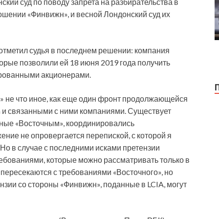
ский суд по поводу запрета на разбирательства в
ошении «Финвижн», и весной Лондонский суд их
отметил судья в последнем решении: компания
орые позволили ей 18 июня 2019 года получить
ированными акционерами.
» не что иное, как еще один фронт продолжающейся
on и связанными с ними компаниями. Существует
нные «Восточным», координировались
ние не опровергается перепиской, с которой я
 Но в случае с последними исками претензии
ебованиями, которые можно рассматривать только в
 пересекаются с требованиями «Восточного», но
нзии со стороны «Финвижн», поданные в LCIA, могут