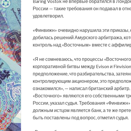
Baring Vostok не впервые обратился в Лондон
России — такие требования он подавал в отн
удовлетворил.
«Финвижн» очевидно нарушила эти приказы, 
добилась решений Амурского арбитража, кот
контроль над «Восточным» вместе с аффил
«Я не сомневаюсь, что процессы «Восточного
корпоративной битвы между Evison и Finvisi
предположение, что разбирательства, затея
контролирующим акционером, это предположе
ознакомился», — написал британский арбитр.
«Восточного» являются его собственными тр
России, указал судья. Требования «Финвижн»
должным истцом является банк, а те же прете
быть поставлены под вопрос, отметил судья.