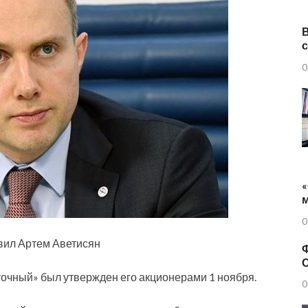
0
«
0
вил Артем Аветисян
Ф
точный» был утвержден его акционерами 1 ноября.
0