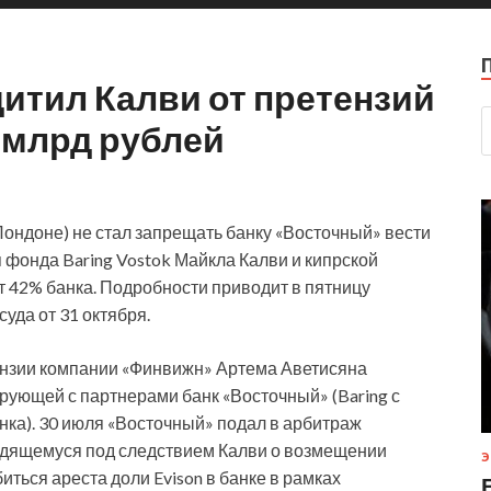
щитил Калви от претензий
8 млрд рублей
Лондоне) не стал запрещать банку «Восточный» вести
 фонда Baring Vostok Майкла Калви и кипрской
ет 42% банка. Подробности приводит в пятницу
уда от 31 октября.
ензии компании «Финвижн» Артема Аветисяна
ирующей с партнерами банк «Восточный» (Baring с
нка). 30 июля «Восточный» подал в арбитраж
аходящемуся под следствием Калви о возмещении
Э
иться ареста доли Evison в банке в рамках