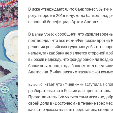
В иске утверждается, что банк понес убытки н
регулятором в 2016 году, когда банком влад
основной бенефициар Артем Аветисян.
В Baring Vostok сообщили, что удовлетворены
подтвердил, что все иски «Финвижн» против 
решения российских судов могут быть оспоре
нельзя, так как банк не является стороной ар
выразив надежду, что фонду рано или поздно
банке незаконно, тогда банк сможет предъя
Аветисяна. В «Финвижн» отказались от комме
Evison считает, что «Финвижн» вступила в сг
разбирательства в России для препятствова
Представитель Evison счел сами иски «недоб
своей доли в «Восточном» в течение трех мес
качестве доказательств представила свиде