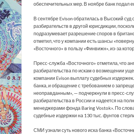
обеспечительных мер. В ноябре банк подал ещ
В сентябре Evison обратилась в Высокий суд
разбирательств в другой юрисдикции, поско
подразумевает разрешение споров в британск
отметил, что у компании есть шансы «поверн
«Восточного» в пользу «Финвижн», из-за кото
Пресс-служба «Восточного» отметила, что ан
разбирательства по искам о возмещении ущер
компании Evison выплату судебных издержек.
банка, и обращение с требованием о запрещ
неоправданным», — подчеркнули в пресс-служ
разбирательства в России и надеется на по
менеджерами фонда Baring Vostok». По словам
судебные издержки на 130 тыс. фунтов стерл
СМИ узнали суть нового иска банка «Восточны