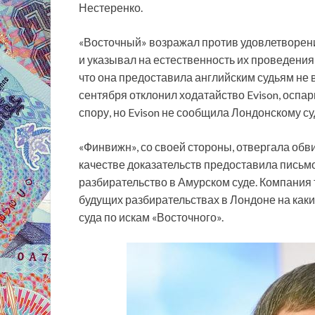
Нестеренко.
«Восточный» возражал против удовлетворени
и указывал на естественность их проведения 
что она предоставила английским судьям не 
сентября отклонил ходатайство Evison, осп
спору, но Evison не сообщила Лондонскому суд
«Финвижн», со своей стороны, отвергала обвин
качестве доказательств предоставила письмо
разбирательство в Амурском суде. Компания т
будущих разбирательствах в Лондоне на как
суда по искам «Восточного».