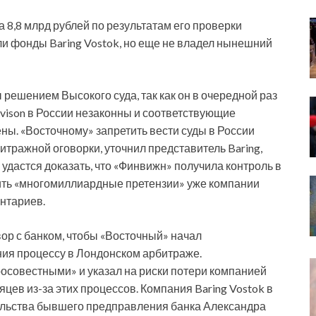
а 8,8 млрд рублей по результатам его проверки
ели фонды Baring Vostok, но еще не владел нынешний
 решением Высокого суда, так как он в очередной раз
Evison в России незаконны и соответствующие
ны. «Восточному» запретить вести суды в России
битражной оговорки, уточнил представитель Baring,
 удастся доказать, что «Финвижн» получила контроль в
вить «многомиллиардные претензии» уже компании
нтариев.
овор с банком, чтобы «Восточный» начал
ния процессу в Лондонском арбитраже.
росовестными» и указал на риски потери компанией
яцев из-за этих процессов. Компания Baring Vostok в
тельства бывшего предправления банка Александра