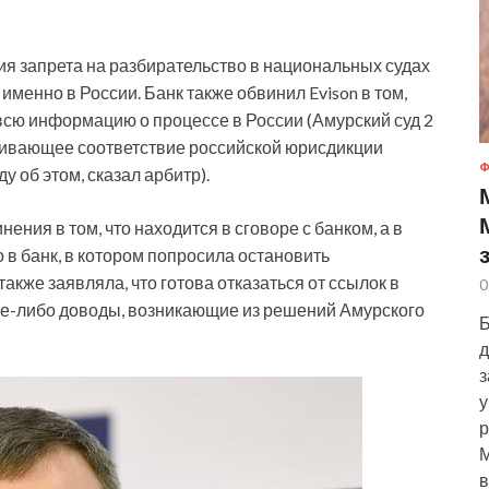
я запрета на разбирательство в национальных судах
именно в России. Банк также обвинил Evison в том,
всю информацию о процессе в России (Амурский суд 2
аривающее соответствие российской юрисдикции
Ф
у об этом, сказал арбитр).
ения в том, что находится в сговоре с банком, а в
 в банк, в котором попросила остановить
акже заявляла, что готова отказаться от ссылок в
0
ие-либо доводы, возникающие из решений Амурского
Б
д
з
у
р
М
в