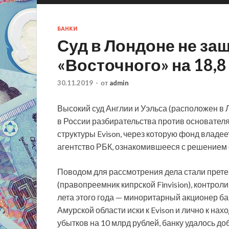
БАНКИ
Суд в Лондоне не за
«Восточного» на 18,
30.11.2019
-
от
admin
Высокий суд Англии и Уэльса (расположен в 
в России разбирательства против основателя
структуры Evison, через которую фонд владе
агентство РБК,
ознакомившееся с решением с
Поводом для рассмотрения дела стали прет
(правопреемник кипрской Finvision), контрол
лета этого года — миноритарный акционер ба
Амурской области иски к Evison и лично к н
убытков на 10 млрд рублей, банку удалось доб