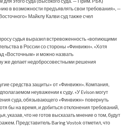
 для этого суда (Высокого суда. — Прим. РБК)
нию в возможности предъявлять свои требования», —
осточного» Майклу Калви суд также счел
просу судья выразил встревоженность «вопиющими
ельства в России со стороны «Финвижн». «Хотя
ад «Восточным» и можно назвать
разу же делает недобросовестными решения
другие средства защиты» от «Финвижн». Компания,
дполагаемом неуважении к суду. «У Evison могут
ения суда, обязывающего «Финвижн» повернуть
отя бы на время, и добиться отклонения требований,
я, указав, что не готов высказать мнение о том, будут
ажем. Представитель Baring Vostok отметил, что