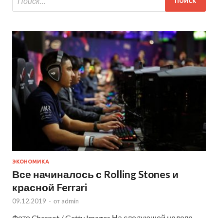
ЭКОНОМИКА
Все начиналось с Rolling Stones и
красной Ferrari
09.12.2019
-
от
admin
Фото Chesnot / Getty Images На следующей неделе