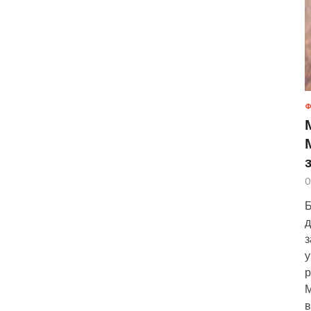
Ф
0
Б
д
з
у
р
М
в