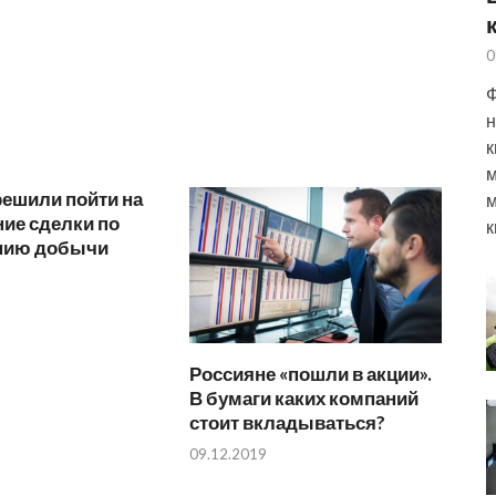
0
Ф
н
к
м
решили пойти на
м
ие сделки по
к
нию добычи
Россияне «пошли в акции».
В бумаги каких компаний
стоит вкладываться?
09.12.2019