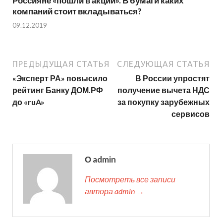
Россияне «пошли в акции». В бумаги каких
компаний стоит вкладываться?
09.12.2019
ПРЕДЫДУЩАЯ СТАТЬЯ
СЛЕДУЮЩАЯ СТАТЬЯ
​«Эксперт РА» повысило
В России упростят
рейтинг Банку ДОМ.РФ
получение вычета НДС
до «ruA»
за покупку зарубежных
сервисов
О admin
Посмотреть все записи
автора admin →