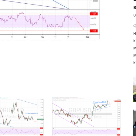
0
Ф
н
к
м
м
к