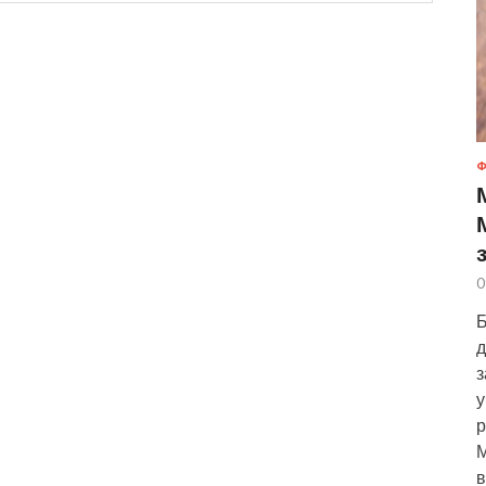
Ф
0
Б
д
з
у
р
М
в