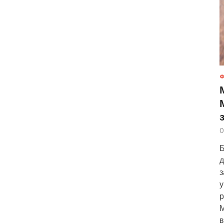
Ф
0
Б
д
з
у
р
М
в