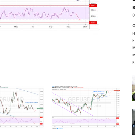
0
Ф
н
к
м
м
к