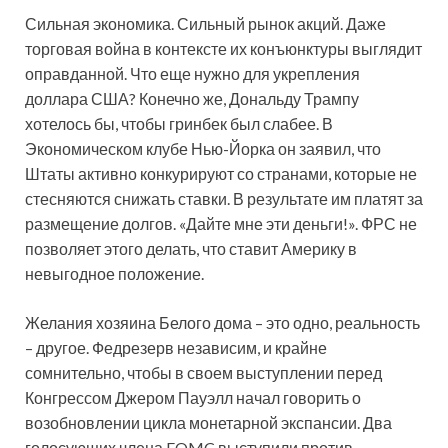
Сильная экономика. Сильный рынок акций. Даже
торговая война в контексте их конъюнктуры выглядит
оправданной. Что еще нужно для укрепления
доллара США? Конечно же, Дональду Трампу
хотелось бы, чтобы гринбек был слабее. В
Экономическом клубе Нью-Йорка
он заявил, что
Штаты активно конкурируют со странами, которые не
стесняются снижать ставки. В результате им платят за
размещение долгов. «Дайте мне эти деньги!». ФРС не
позволяет этого делать, что ставит Америку в
невыгодное положение.
Желания хозяина Белого дома – это одно, реальность
– другое. Федрезерв независим, и крайне
сомнительно, чтобы в своем выступлении перед
Конгрессом Джером Пауэлл начал говорить о
возобновлении цикла монетарной экспансии. Два
голосующих члена FOMC выступили против