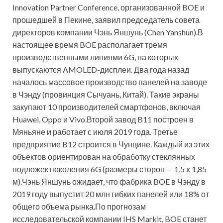
Innovation Partner Conference, организованной BOE и
прошедшей в Пекине, заявил председатель совета
директоров компании Чэнь Яншунь (Chen Yanshun).В
настоящее время BOE располагает тремя
производственными линиями 6G, на которых
выпускаются AMOLED-дисплеи. Два года назад
началось массовое производство панелей на заводе
в Чэнду (провинция Сычуань, Китай). Такие экраны
закупают 10 производителей смартфонов, включая
Huawei, Oppo и Vivo.Второй завод B11 построен в
Мяньяне и работает с июля 2019 года. Третье
предприятие B12 строится в Чунцине. Каждый из этих
объектов ориентирован на обработку стеклянных
подложек поколения 6G (размеры сторон — 1,5 х 1,85
м).Чэнь Яншунь ожидает, что фабрика BOE в Чэнду в
2019 году выпустит 20 млн гибких панелей или 18% от
общего объема рынка.По прогнозам
исследовательской компании IHS Markit, BOE станет