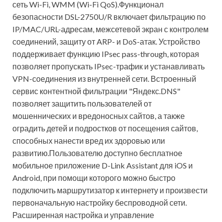
сеть Wi-Fi, WMM (Wi-Fi QoS).Функционал
безопасности DSL-2750U/R включает фильтрацию по
IP/MAC/URL-адресам, межсетевой экран с контролем
соединений, защиту от ARP- и DoS-атак. Устройство
поддерживает функцию IPsec pass-through, которая
позволяет пропускать IPsec-трафик и устанавливать
VPN-соединения из внутренней сети. Встроенный
сервис контентной фильтрации "Яндекс.DNS"
позволяет защитить пользователей от
мошеннических и вредоносных сайтов, а также
оградить детей и подростков от посещения сайтов,
способных нанести вред их здоровью или
развитию.Пользователю доступно бесплатное
мобильное приложение D-Link Assistant для iOS и
Android, при помощи которого можно быстро
подключить маршрутизатор к интернету и произвести
первоначальную настройку беспроводной сети.
Расширенная настройка и управление