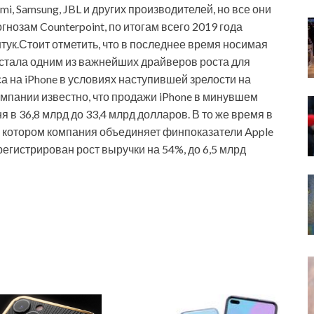
i, Samsung, JBL и других производителей, но все они
гнозам Counterpoint, по итогам всего 2019 года
ук.Стоит отметить, что в последнее время носимая
h, стала одним из важнейших драйверов роста для
са на iPhone в условиях наступившей зрелости на
мпании известно, что продажи iPhone в минувшем
 в 36,8 млрд до 33,4 млрд долларов. В то же время в
 в котором компания объединяет финпоказатели Apple
арегистрирован рост выручки на 54%, до 6,5 млрд