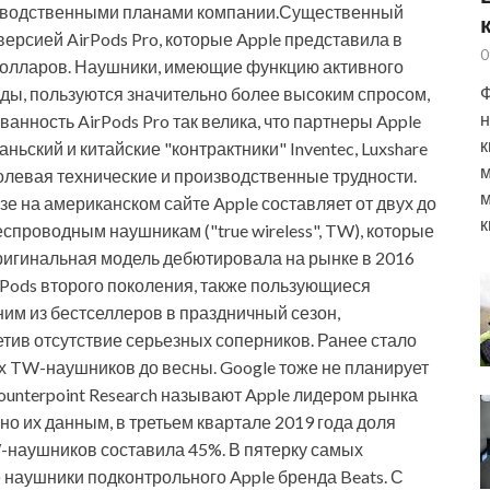
изводственными планами компании.Существенный
 версией AirPods Pro, которые Apple представила в
0
9 долларов. Наушники, имеющие функцию активного
Ф
ды, пользуются значительно более высоким спросом,
н
анность AirPods Pro так велика, что партнеры Apple
к
аньский и китайские "контрактники" Inventec, Luxshare
м
долевая технические и производственные трудности.
м
зе на американском сайте Apple составляет от двух до
к
еспроводным наушникам ("true wireless", TW), которые
ригинальная модель дебютировала на рынке в 2016
irPods второго поколения, также пользующиеся
ним из бестселлеров в праздничный сезон,
тив отсутствие серьезных соперников. Ранее стало
их TW-наушников до весны. Google тоже не планирует
ounterpoint Research называют Apple лидером рынка
о их данным, в третьем квартале 2019 года доля
-наушников составила 45%. В пятерку самых
наушники подконтрольного Apple бренда Beats. С