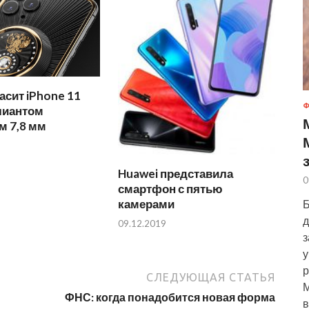
расит iPhone 11
Ф
лиантом
м 7,8 мм
Huawei представила
0
смартфон с пятью
камерами
Б
д
09.12.2019
з
у
р
СЛЕДУЮЩАЯ СТАТЬЯ
М
ФНС: когда понадобится новая форма
в