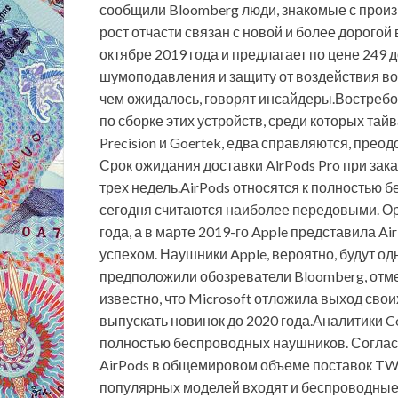
сообщили Bloomberg люди, знакомые с про
рост отчасти связан с новой и более дорогой
октябре 2019 года и предлагает по цене 24
шумоподавления и защиту от воздействия во
чем ожидалось, говорят инсайдеры.Востребов
по сборке этих устройств, среди которых тайв
Precision и Goertek, едва справляются, прео
Срок ожидания доставки AirPods Pro при зака
трех недель.AirPods относятся к полностью б
сегодня считаются наиболее передовыми. О
года, а в марте 2019-го Apple представила A
успехом. Наушники Apple, вероятно, будут од
предположили обозреватели Bloomberg, отме
известно, что Microsoft отложила выход сво
выпускать новинок до 2020 года.Аналитики C
полностью беспроводных наушников. Согласн
AirPods в общемировом объеме поставок TW
популярных моделей входят и беспроводные 