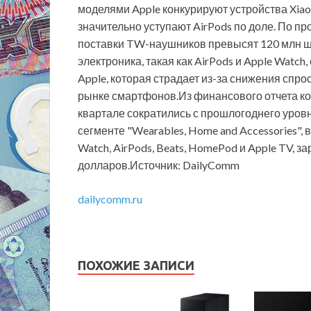
моделями Apple конкурируют устройства Xiaom
значительно уступают AirPods по доле. По про
поставки TW-наушников превысят 120 млн шт
электроника, такая как AirPods и Apple Watc
Apple, которая страдает из-за снижения спро
рынке смартфонов.Из финансового отчета ко
квартале сократились с прошлогоднего уровня
сегменте "Wearables, Home and Accessories",
Watch, AirPods, Beats, HomePod и Apple TV, з
долларов.Источник: DailyComm
dailycomm.ru
ПОХОЖИЕ ЗАПИСИ