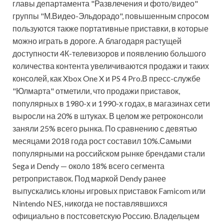
главы департамента "Развлечения и фото/видео"
группы "М.Видео-Эльдорадо", повышенным спросом
пользуются также портативные приставки, в которые
можно играть в дороге. А благодаря растущей
доступности 4К-телевизоров и появлению большого
количества контента увеличиваются продажи и таких
консолей, как Xbox One X и PS 4 Pro.В пресс-службе
"Юлмарта" отметили, что продажи приставок,
популярных в 1980-х и 1990-х годах, в магазинах сети
выросли на 20% в штуках. В целом же ретроконсоли
заняли 25% всего рынка. По сравнению с девятью
месяцами 2018 года рост составил 10%.Самыми
популярными на российском рынке брендами стали
Sega и Dendy — около 18% всего сегмента
ретроприставок. Под маркой Dendy ранее
выпускались клоны игровых приставок Famicom или
Nintendo NES, никогда не поставлявшихся
официально в постсоветскую Россию. Владельцем