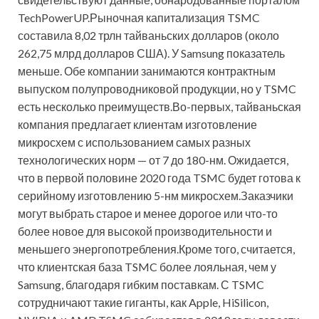
TechPowerUP.Рыночная капитализация TSMC
составила 8,02 трлн тайваньских долларов (около
262,75 млрд долларов США). У Samsung показатель
меньше. Обе компании занимаются контрактным
выпуском полупроводниковой продукции, но у TSMC
есть несколько преимуществ.Во-первых, тайваньская
компания предлагает клиентам изготовление
микросхем с использованием самых разных
технологических норм — от 7 до 180-нм. Ожидается,
что в первой половине 2020 года TSMC будет готова к
серийному изготовлению 5-нм микросхем.Заказчики
могут выбрать старое и менее дорогое или что-то
более новое для высокой производительности и
меньшего энергопотребления.Кроме того, считается,
что клиентская база TSMC более лояльная, чем у
Samsung, благодаря гибким поставкам. С TSMC
сотрудничают такие гиганты, как Apple, HiSilicon,