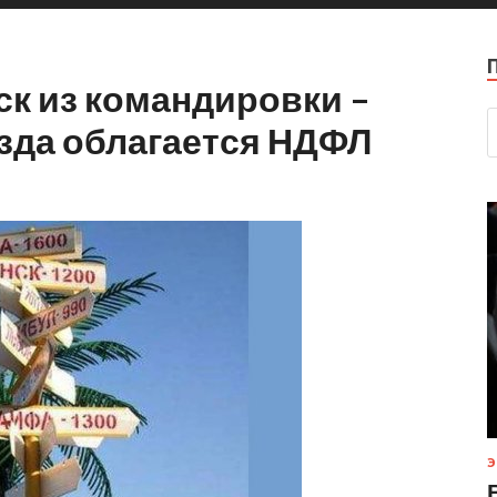
ск из командировки –
зда облагается НДФЛ
Э