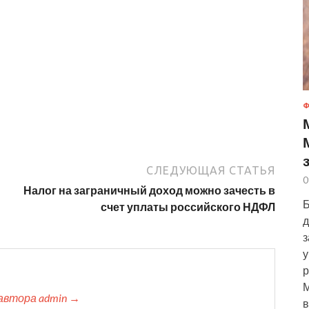
Ф
СЛЕДУЮЩАЯ СТАТЬЯ
0
Налог на заграничный доход можно зачесть в
Б
счет уплаты российского НДФЛ
д
з
у
р
М
автора admin →
в