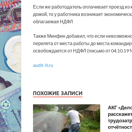
Если же работодатель оплачивает проезд из к
домой, то у работника возникает экономическ
облагаемая НДФЛ
Также Минфин добавил, что если невозможно
перелета от места работы до места командир
освобождается от НДФЛ (письмо от 04.10.19 
audit-it.ru
ПОХОЖИЕ ЗАПИСИ
АКГ «Дел
расскажет
трудозатр
отчётнос