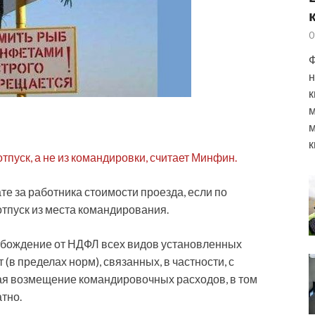
0
Ф
н
к
м
м
к
отпуск, а не из командировки, считает Минфин.
е за работника стоимости проезда, если по
тпуск из места командирования.
обождение от НДФЛ всех видов установленных
в пределах норм), связанных, в частности, с
ая возмещение командировочных расходов, в том
атно.