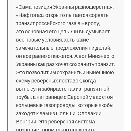
«Сама позиция Украины разношерстная.
«Нафтогаз» открыто пытается сорвать
транзит российского газа в Европу,
это основная его цель. Он выдумывает
все новые условия, хоть какие
замечательные предложения ни делай,
он все равно откажется. А вот Минэнерго
Украины как раз хочет сохранить транзит.
Это позволит им сохранить и нынешнюю
схему реверсных поставок, когда
вы по сути забираете газ из транзитной
трубы, а на границе с Европой у вас стоят
кольцевые газопроводы, которые якобы
заходят к вам из Польши, Словакии,
Венгрии. Эта реверсная система
позволяет нормально проходить