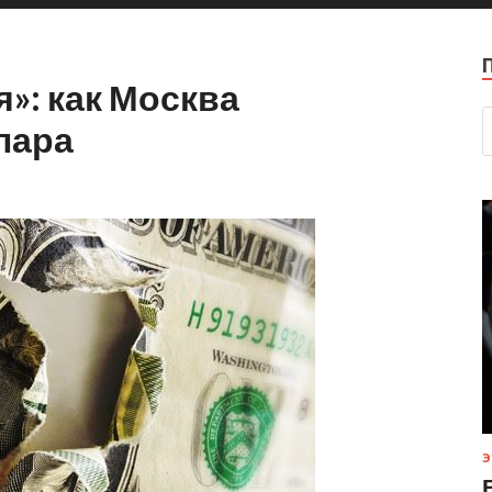
»: как Москва
лара
Э