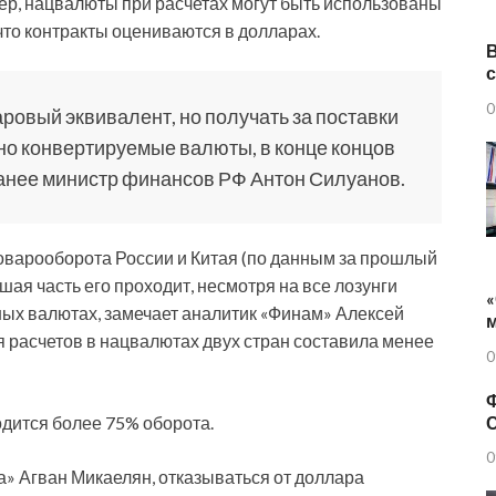
ер, нацвалюты при расчетах могут быть использованы
 что контракты оцениваются в долларах.
0
овый эквивалент, но получать за поставки
но конвертируемые валюты, в конце концов
анее министр финансов РФ Антон Силуанов.
товарооборота России и Китая (по данным за прошлый
ьшая часть его проходит, несмотря на все лозунги
«
ьных валютах, замечает аналитик «Финам» Алексей
ля расчетов в нацвалютах двух стран составила менее
0
Ф
одится более 75% оборота.
0
а» Агван Микаелян, отказываться от доллара