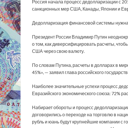
Россия начала процесс дедолларизации с 20
санкционных мер США, Канады, Японии и Ев
Дедолларизация финансовой системы нужна 
Президент России Владимир Путин неоднокра
о том, как диверсифицировать расчеты, чтоб
США через свою валюту.
По словам Путина, расчеты в долларах в мир
45%», — заявил глава российского государств
Наиболее значительные успехи процесс дедол
Евразийского экономического союза: 72% ра
Набирает обороты и процесс дедолларизации
договорились о переходе на торговлю в нац
рубль и юань будут крупнейшие компании с г