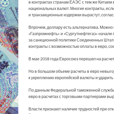
в контрактах странам ЕАЭС с тем же Китаем 
национальных валют. Многие контракты, если
и транзакционные издержки вырастут, соглас
Впрочем, доллару есть альтернатива. Можно 
«Газпромнефть» и «Сургутнефтегаз» начали 
за санкционной политики Соединенных Штат
контракты с возможностью оплаты в евро, со
В мае 2018 года Евросоюз перешел на расчет
Но в большом объеме расчеты в евро невыго
к укреплению европейской валюты и ударить 
По данным Федеральной таможенной службы, з
евро в расчетах с торговыми партнерами выро
Власти признают наличие трудностей при отк