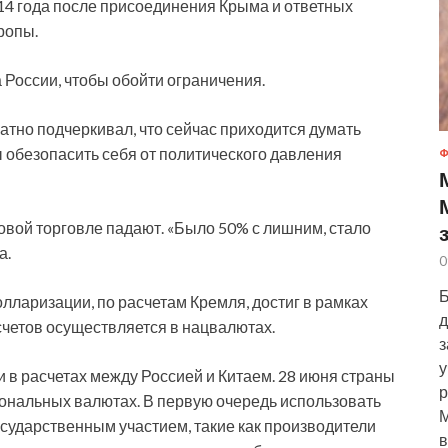
14 года после присоединения Крыма и ответных
ропы.
России, чтобы обойти ограничения.
тно подчеркивал, что сейчас приходится думать
ы обезопасить себя от политического давления
Ф
овой торговле падают. «Было 50% с лишним, стало
а.
0
Б
ларизации, по расчетам Кремля, достиг в рамках
д
счетов осуществляется в нацвалютах.
з
у
 в расчетах между Россией и Китаем. 28 июня страны
р
иональных валютах. В первую очередь использовать
М
осударственным участием, такие как производители
в