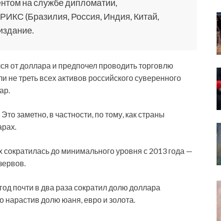
нтом на службе дипломатии,
ИКС (Бразилия, Россия, Индия, Китай,
издание.
ся от доллара и предпочел проводить торговлю
ли не треть всех активов российского суверенного
ар.
то заметно, в частности, по тому, как страны
арах.
х сократилась до минимального уровня с 2013 года —
зервов.
год почти в два раза сократил долю доллара
о нарастив долю юаня, евро и золота.