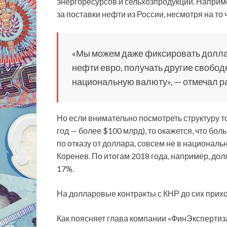
энергоресурсов и сельхозпродукции. Наприм
за поставки нефти из России, несмотря на то
«Мы можем даже фиксировать доллар
нефти евро, получать другие свобод
национальную валюту», — отмечал р
Но если внимательно посмотреть структуру 
год — более $100 млрд), то окажется, что бол
по отказу от доллара, совсем не в национал
Коренев. По итогам 2018 года, например, до
17%.
На долларовые контракты с КНР до сих прих
Как поясняет глава компании «ФинЭкспертиз