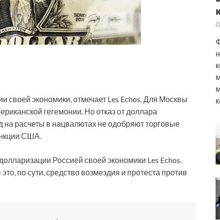
0
Ф
н
к
м
м
и своей экономики, отмечает Les Echos. Для Москвы
к
ериканской гегемонии. Но отказ от доллара
д на расчеты в нацвалютах
не одобряют торговые
анкции США.
долларизации Россией своей экономики Les Echos.
это, по сути, средство возмездия и протеста против