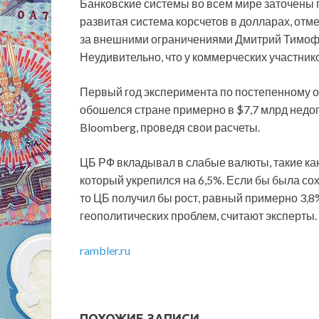
Банковские системы во всем мире заточены п
развитая система корсчетов в долларах, от
за внешними ограничениями Дмитрий Тимофе
Неудивительно, что у коммерческих участник
Первый год эксперимента по постепенному о
обошелся стране примерно в $7,7 млрд недо
Bloomberg, проведя свои расчеты.
ЦБ РФ вкладывал в слабые валюты, такие как
который укрепился на 6,5%. Если бы была со
то ЦБ получил бы рост, равный примерно 3,
геополитических проблем, считают эксперты.
rambler.ru
ПОХОЖИЕ ЗАПИСИ