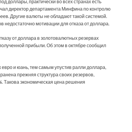
од доллары, практически во всех странах есть
мечал директор департамента Минфина по контролю
ев. Другие валюты не обладают такой системой.
ов недостаточно мотивации для отказа от доллара.
тказу от доллара в золотовалютных резервах
полученной прибыли. Об этом в октябре сообщил
 евро и юань, тем самым упустив ралли доллара,
хранена прежняя структура своих резервов,
8%. Такова экономическая цена решения