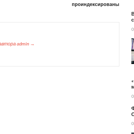
проиндексированы
0
автора admin →
«
0
Ф
0