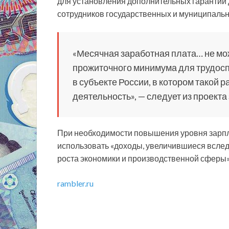
для установления дополнительных гарантий д
сотрудников государственных и муниципальн
«Месячная заработная плата… не мо
прожиточного минимума для трудосп
в субъекте России, в котором такой
деятельность», — следует из проекта 
При необходимости повышения уровня зарпла
использовать «доходы, увеличившиеся вслед
роста экономики и производственной сферы»
rambler.ru