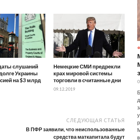
Ф
даты слушаний
Немецкие СМИ предрекли
 долге Украины
крах мировой системы
сией на $3 млрд
торговли в считанные дни
0
09.12.2019
Б
д
з
у
СЛЕДУЮЩАЯ СТАТЬЯ
р
В ПФР заявили, что неиспользованные
М
средства маткапитала будут
в