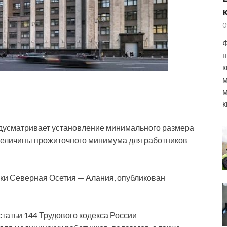
0
Ф
н
к
м
м
к
едусматривает установление минимального размера
 величины прожиточного минимума для работников
ки Северная Осетия — Алания, опубликован
татьи 144 Трудового кодекса России