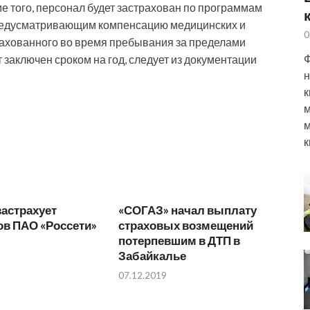
е того, персонал будет застрахован по программам
предусматривающим компенсацию медицинских и
0
рахованного во время пребывания за пределами
Ф
 заключен сроком на год, следует из документации
н
к
м
м
к
астрахует
«СОГАЗ» начал выплату
ов ПАО «Россети»
страховых возмещений
потерпевшим в ДТП в
Забайкалье
07.12.2019