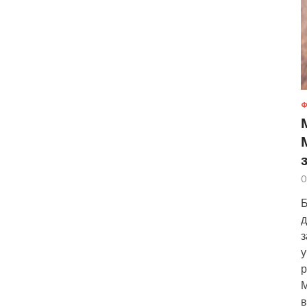
Ф
0
Б
д
з
у
р
М
в