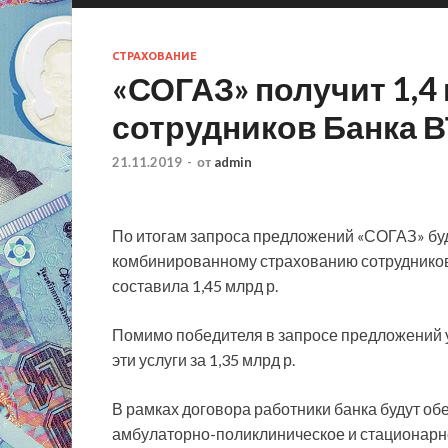
СТРАХОВАНИЕ
«СОГАЗ» получит 1,4 
сотрудников Банка 
21.11.2019
-
от
admin
По итогам запроса предложений «СОГАЗ» буд
комбинированному страхованию сотрудников,
составила 1,45 млрд р.
Помимо победителя в запросе предложений у
эти услуги за 1,35 млрд р.
В рамках договора работники банка будут о
амбулаторно-поликлиническое и стационарно