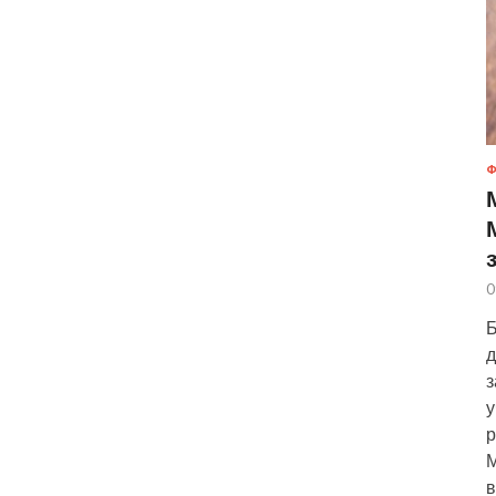
Ф
0
Б
д
з
у
р
М
в