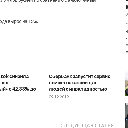
0
ода вырос на 13%.
Ф
н
к
м
м
к
stok снизила
Сбербанк запустит сервис
анке
поиска вакансий для
й» с 42,33% до
людей с инвалидностью
09.12.2019
СЛЕДУЮЩАЯ СТАТЬЯ