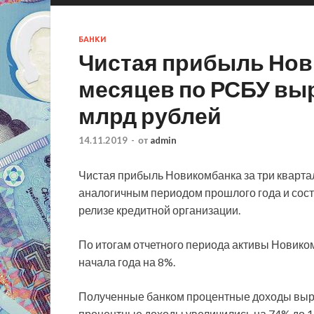
БАНКИ
Чистая прибыль Нов
месяцев по РСБУ выр
млрд рублей
14.11.2019
-
от
admin
Чистая прибыль Новикомбанка за три кварта
аналогичным периодом прошлого года и соста
релизе кредитной организации.
По итогам отчетного периода активы Новико
начала года на 8%.
Полученные банком процентные доходы выро
процентные доходы увеличились на 74% до 1