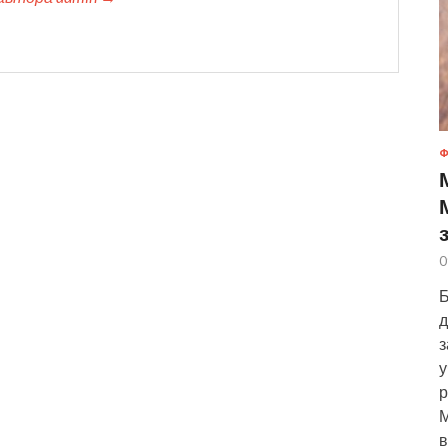
Ф
0
Б
д
з
у
р
М
в