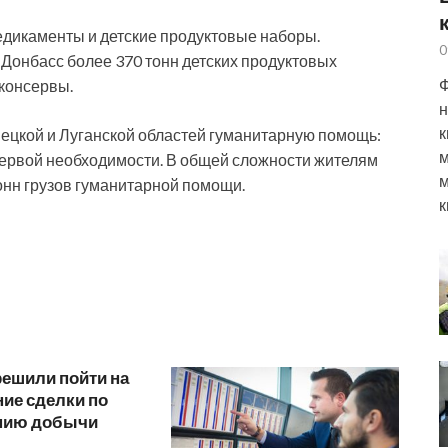
едикаменты и детские продуктовые наборы.
0
Донбасс более 370 тонн детских продуктовых
Ф
 консервы.
н
к
ецкой и Луганской областей гуманитарную помощь:
м
первой необходимости. В общей сложности жителям
м
онн грузов гуманитарной помощи.
к
решили пойти на
ие сделки по
нию добычи