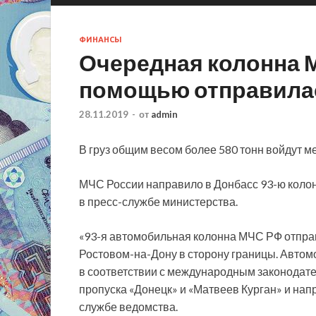
ФИНАНСЫ
Очередная колонна 
помощью отправилас
28.11.2019
-
от
admin
В груз общим весом более 580 тонн войдут 
МЧС России направило в Донбасс 93-ю коло
в пресс-службе министерства.
«93-я автомобильная колонна МЧС РФ отправ
Ростовом-на-Дону в сторону границы. Авто
в соответствии с международным законодате
пропуска «Донецк» и «Матвеев Курган» и напр
службе ведомства.