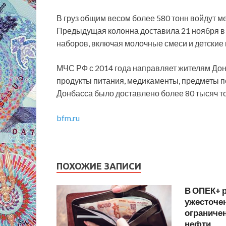
В груз общим весом более 580 тонн войдут м
Предыдущая колонна доставила 21 ноября в 
наборов, включая молочные смеси и детские
МЧС РФ с 2014 года направляет жителям Дон
продукты питания, медикаменты, предметы 
Донбасса было доставлено более 80 тысяч т
bfm.ru
ПОХОЖИЕ ЗАПИСИ
В ОПЕК+ 
ужесточен
ограниче
нефти