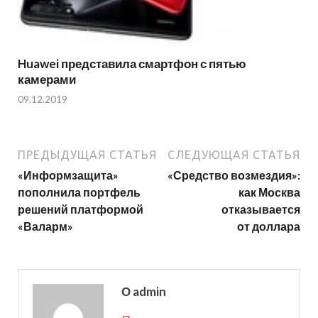
Huawei представила смартфон с пятью
камерами
09.12.2019
ПРЕДЫДУЩАЯ СТАТЬЯ
СЛЕДУЮЩАЯ СТАТЬЯ
«Информзащита»
«Средство возмездия»:
пополнила портфель
как Москва
решений платформой
отказывается
«Валарм»
от доллара
О admin