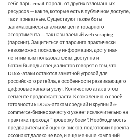
себя пары email-пароль, от других взломанных
ресурсов — как те, которые есть в публичном доступе,
так и приватные. Существуют также боты,
занимающиеся анализом цен и товарного
ассортимента — так называемый web scraping
(парсинг). Защититься от парсинга практически
невозможно, поскольку информация, доступная
легитимным пользователям, доступна и
ботам.Выводы специалистов говорят о том, что
DDoS-атаки остаются заметной угрозой для
российского ритейла, в особенности развивающего
цифровые каналы услуг. Количество атак в этом
сегменте продолжает расти. К сожалению, о своей
готовности к DDoS-атакам средний и крупный e-
commerce-бизнес зачастую узнает исключительно на
практике, проходя "проверку боем". Необходимость
предварительной оценки рисков, подготовки проекта
осознают далеко не все, и еще меньше компаний