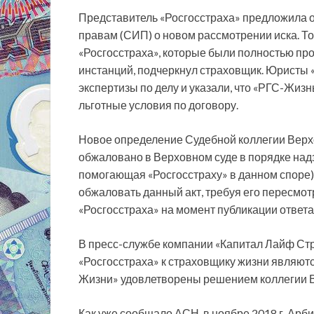
Представитель «Росгосстраха» предложила о
правам (СИП) о новом рассмотрении иска. Т
«Росгосстраха», которые были полностью п
инстанций, подчеркнул страховщик. Юристы 
экспертизы по делу и указали, что «РГС-Жизн
льготные условия по договору.
Новое определение Судебной коллегии Верх
обжаловано в Верховном суде в порядке надз
помогающая «Росгосстраху» в данном споре)
обжаловать данный акт, требуя его пересмот
«Росгосстраха» на момент публикации ответа
В пресс-службе компании «Капитал Лайф Стр
«Росгосстраха» к страховщику жизни являю
Жизни» удовлетворены решением коллегии В
Как уже сообщало АСН, в ноябре 2018 г. Арб