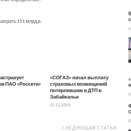
играть 151 млрд р.
0
астрахует
«СОГАЗ» начал выплату
«
ов ПАО «Россети»
страховых возмещений
потерпевшим в ДТП в
0
Забайкалье
07.12.2019
Ф
0
СЛЕДУЮЩАЯ СТАТЬЯ