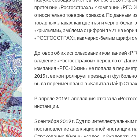
претензии «Росгосстраха» к компании «РГС-
относительно товарных знаков. По данным из
товарных знаках, как цветная и черно-белая
«крыльями», эмблема с цифрой 1921 на кори
«РОСГОССТРАХ», как черно-белым шрифтом, т
Договор об их использовании компанией «РГС
владение «Росгосстрахом» перешло от Данил
компания «РГС-Жизнь» не попала в периметр э
2015 г. ее контролирует президент футбольно
была переименована в «Капитал Лайф Страх
В апреле 2019 г. апелляция отказала «Росго
инстанции.
5 сентября 2019 г. Суд по интеллектуальным
постановление апелляционной инстанции, на
Страхование Жизни» удалось обжаловать да