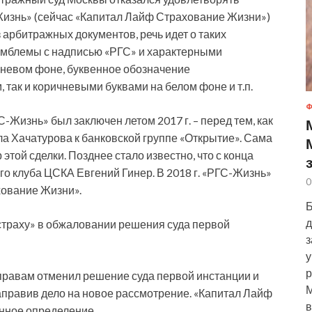
Жизнь» (сейчас «Капитал Лайф Страхование Жизни»)
 арбитражных документов, речь идет о таких
 эмблемы с надписью «РГС» и характерными
чневом фоне, буквенное обозначение
ак и коричневыми буквами на белом фоне и т.п.
Ф
-Жизнь» был заключен летом 2017 г. – перед тем, как
а Хачатурова к банковской группе «Открытие». Сама
той сделки. Позднее стало известно, что с конца
го клуба ЦСКА Евгений Гинер. В 2018 г. «РГС-Жизнь»
0
ование Жизни».
Б
д
сстраху» в обжаловании решения суда первой
з
у
р
 правам отменил решение суда первой инстанции и
М
правив дело на новое рассмотрение. «Капитал Лайф
в
нное определение.