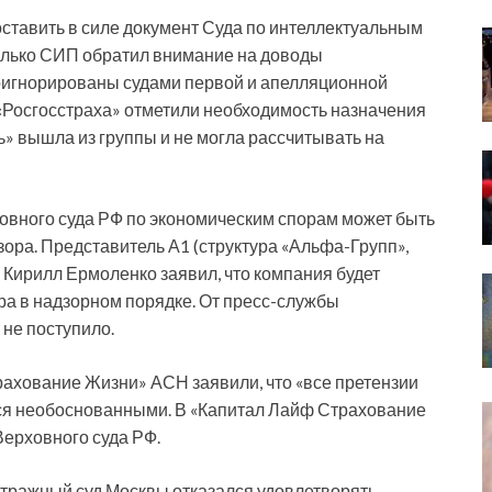
ставить в силе документ Суда по интеллектуальным
олько СИП обратил внимание на доводы
роигнорированы судами первой и апелляционной
«Росгосстраха» отметили необходимость назначения
ь» вышла из группы и не могла рассчитывать на
овного суда РФ по экономическим спорам может быть
ора. Представитель А1 (структура «Альфа-Групп»,
 Кирилл Ермоленко заявил, что компания будет
ра в надзорном порядке. От пресс-службы
 не поступило.
ахование Жизни» АСН заявили, что «все претензии
тся необоснованными. В «Капитал Лайф Страхование
ерховного суда РФ.
итражный суд Москвы отказался удовлетворять