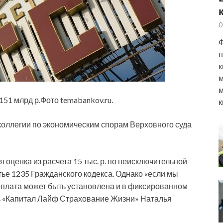
0
Ф
н
к
м
м
151 млрд р.Фото temabankov.ru.
к
оллегии по экономическим спорам Верховного суда
 оценка из расчета 15 тыс. р. по неисключительной
тье 1235 Гражданского кодекса. Однако «если мы
 оплата может быть установлена и в фиксированном
ль «Капитал Лайф Страхование Жизни» Наталья