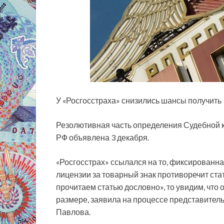
У «Росгосстраха» снизились шансы получить 
Резолютивная часть определения Судебной к
РФ объявлена 3 декабря.
«Росгосстрах» ссылался на то, фиксированная
лицензии за товарный знак противоречит ста
прочитаем статью дословно», то увидим, что
размере, заявила на процессе представите
Павлова.