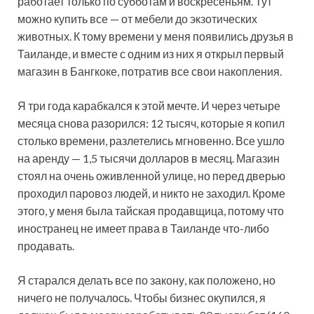
работает только по субботам и воскресеньям. Тут
можно купить все — от мебели до экзотических
животных. К тому времени у меня появились друзья в
Таиланде, и вместе с одним из них я открыл первый
магазин в Бангкоке, потратив все свои накопления.
Я три года карабкался к этой мечте. И через четыре
месяца снова разорился: 12 тысяч, которые я копил
столько времени, разлетелись мгновенно. Все ушло
на аренду — 1,5 тысячи долларов в месяц. Магазин
стоял на очень оживленной улице, но перед дверью
проходил паровоз людей, и никто не заходил. Кроме
этого, у меня была тайская продавщица, потому что
иностранец не имеет права в Таиланде что-либо
продавать.
Я старался делать все по закону, как положено, но
ничего не получалось. Чтобы бизнес окупился, я