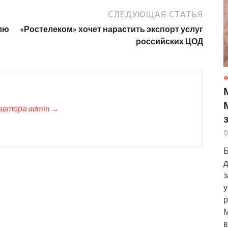
СЛЕДУЮЩАЯ СТАТЬЯ
лю
«Ростелеком» хочет нарастить экспорт услуг
российских ЦОД
Ф
автора admin →
0
Б
д
з
у
р
М
в