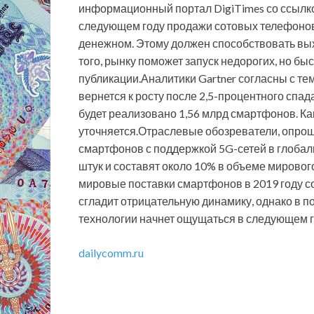
информационный портал DigiTimes со ссылко
следующем году продажи сотовых телефонов 
денежном. Этому должен способствовать вы
того, рынку поможет запуск недорогих, но бы
публикации.Аналитики Gartner согласны с те
вернется к росту после 2,5-процентного спада
будет реализовано 1,56 млрд смартфонов. Ка
уточняется.Отраслевые обозреватели, опрош
смартфонов с поддержкой 5G-сетей в глобал
штук и составят около 10% в объеме мировог
мировые поставки смартфонов в 2019 году со
сгладит отрицательную динамику, однако в 
технологии начнет ощущаться в следующем г
dailycomm.ru