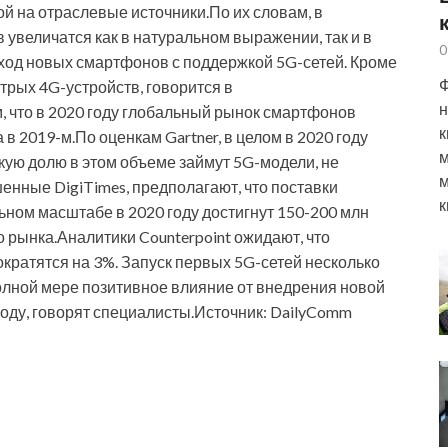
й на отраслевые источники.По их словам, в
увеличатся как в натуральном выражении, так и в
0
ход новых смартфонов с поддержкой 5G-сетей. Кроме
Ф
стрых 4G-устройств, говорится в
н
м, что в 2020 году глобальный рынок смартфонов
к
 в 2019-м.По оценкам Gartner, в целом в 2020 году
м
кую долю в этом объеме займут 5G-модели, не
м
енные DigiTimes, предполагают, что поставки
к
ьном масштабе в 2020 году достигнут 150-200 млн
о рынка.Аналитики Counterpoint ожидают, что
кратятся на 3%. Запуск первых 5G-сетей несколько
полной мере позитивное влияние от внедрения новой
оду, говорят специалисты.Источник: DailyComm