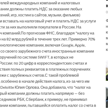
ителей международных компаний и налоговых
пании должны платить НДС за оказание любых
0
ний, игр, хостинга сайтов, музыки, фильмов)
Ф
 вставать на налоговый учет и платить НДС за услуги
н
и за них выполняли покупатели в России. На
к
яч компаний.По прогнозам ФНС, благодаря "налогу на
м
на 82 млрд рублей в течение трех лет. Примерно 70%
м
хнологические компании, включая Google, Apple,
к
а со своего зарубежного счета иностранные компании
ручений по системе SWIFT, в которых не
России: по 20 цифр в корреспондентских счетах и
тствия полных реквизитов в платежных поручениях
ежи с зарубежных счетов.С такой проблемой
особенно в начале действия налога, из-за чего им
Deloitte Юлия Орлова. Она добавила, что "налог на
торый компании должны платить напрямую — без
седников РБК, Сбербанк, к примеру, не принимал
нии компании, пытавшейся оплатить налог со счета в