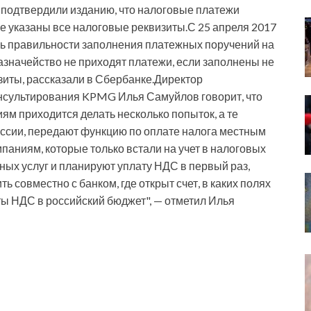
а подтвердили изданию, что налоговые платежи
е указаны все налоговые реквизиты.С 25 апреля 2017
ль правильности заполнения платежных поручений на
азначейство не приходят платежи, если заполнены не
зиты, рассказали в Сбербанке.Директор
онсультирования KPMG Илья Самуйлов говорит, что
м приходится делать несколько попыток, а те
оссии, передают функцию по оплате налога местным
аниям, которые только встали на учет в налоговых
нных услуг и планируют уплату НДС в первый раз,
ь совместно с банком, где открыт счет, в каких полях
ы НДС в российский бюджет", — отметил Илья