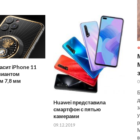
Ф
расит iPhone 11
лиантом
м 7,8 мм
0
Б
д
Huawei представила
з
смартфон с пятью
у
камерами
р
09.12.2019
М
в