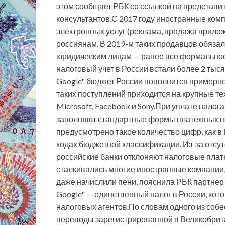
этом сообщает РБК со ссылкой на представ
консультантов.С 2017 году иностранные ком
электронных услуг (реклама, продажа приложе
россиянам. В 2019-м таких продавцов обязали
юридическим лицам — ранее все формальност
налоговый учет в России встали более 2 тыс
Google" бюджет России пополнится примерно 
таких поступлений приходится на крупные те
Microsoft, Facebook и Sony.При уплате налог
заполняют стандартные формы платежных по
предусмотрено такое количество цифр, как в 
кодах бюджетной классификации. Из-за отсу
российские банки отклоняют налоговые плат
сталкивались многие иностранные компании, 
даже начислили пени, пояснила РБК партнер 
Google" — единственный налог в России, ко
налоговых агентов.По словам одного из собе
переводы зарегистрированной в Великобрита