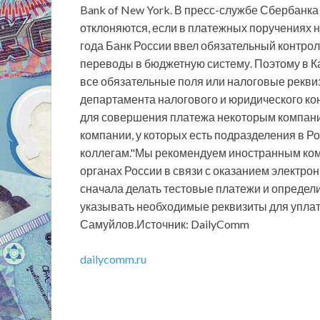
Bank of New York. В пресс-службе Сбербанк
отклоняются, если в платежных поручениях н
года Банк России ввел обязательный контро
переводы в бюджетную систему. Поэтому в К
все обязательные поля или налоговые рекви
департамента налогового и юридического к
для совершения платежа некоторым компания
компании, у которых есть подразделения в Р
коллегам."Мы рекомендуем иностранным комп
органах России в связи с оказанием электро
сначала делать тестовые платежи и определит
указывать необходимые реквизиты для уплат
Самуйлов.Источник: DailyComm
dailycomm.ru